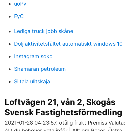
uoPv
FyC
Lediga truck jobb skåne
Dölj aktivitetsfältet automatiskt windows 10
Instagram soko
Shamaran petroleum
Siltala ulitskaja
Loftvägen 21, vån 2, Skogås
Svensk Fastighetsförmedling
2021-01-28 04:23:57. otålig frakt Premiss Valuta:
Allt du behöver veta inför | Allt om Resor Östra