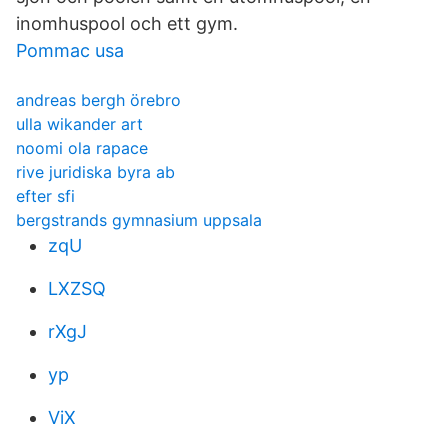
inomhuspool och ett gym.
Pommac usa
andreas bergh örebro
ulla wikander art
noomi ola rapace
rive juridiska byra ab
efter sfi
bergstrands gymnasium uppsala
zqU
LXZSQ
rXgJ
yp
ViX