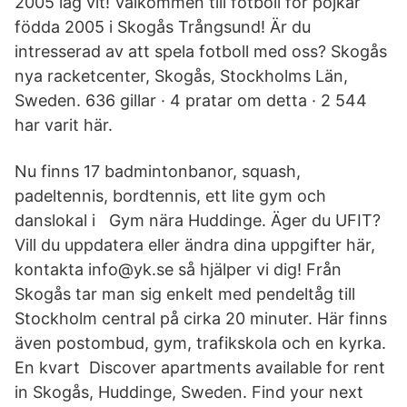
2005 lag vit! Välkommen till fotboll för pojkar
födda 2005 i Skogås Trångsund! Är du
intresserad av att spela fotboll med oss? Skogås
nya racketcenter, Skogås, Stockholms Län,
Sweden. 636 gillar · 4 pratar om detta · 2 544
har varit här.
Nu finns 17 badmintonbanor, squash,
padeltennis, bordtennis, ett lite gym och
danslokal i Gym nära Huddinge. Äger du UFIT?
Vill du uppdatera eller ändra dina uppgifter här,
kontakta info@yk.se så hjälper vi dig! Från
Skogås tar man sig enkelt med pendeltåg till
Stockholm central på cirka 20 minuter. Här finns
även postombud, gym, trafikskola och en kyrka.
En kvart Discover apartments available for rent
in Skogås, Huddinge, Sweden. Find your next