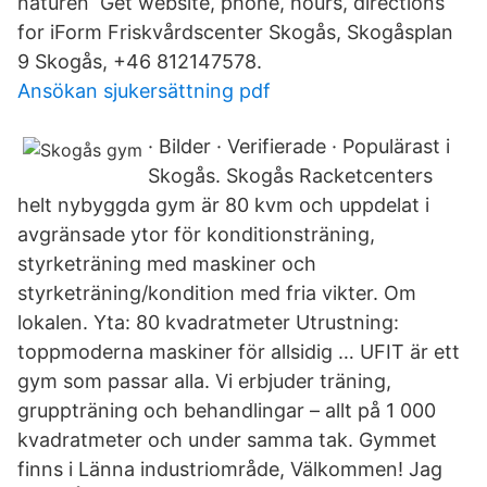
naturen Get website, phone, hours, directions
for iForm Friskvårdscenter Skogås, Skogåsplan
9 Skogås, +46 812147578.
Ansökan sjukersättning pdf
· Bilder · Verifierade · Populärast i
Skogås. Skogås Racketcenters
helt nybyggda gym är 80 kvm och uppdelat i
avgränsade ytor för konditionsträning,
styrketräning med maskiner och
styrketräning/kondition med fria vikter. Om
lokalen. Yta: 80 kvadratmeter Utrustning:
toppmoderna maskiner för allsidig … UFIT är ett
gym som passar alla. Vi erbjuder träning,
gruppträning och behandlingar – allt på 1 000
kvadratmeter och under samma tak. Gymmet
finns i Länna industriområde, Välkommen! Jag